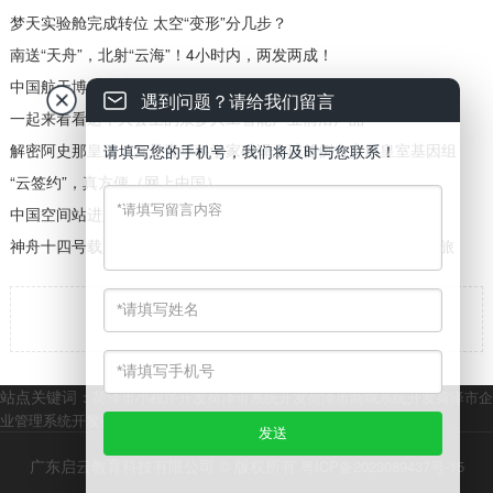
梦天实验舱完成转位 太空“变形”分几步？
南送“天舟”，北射“云海”！4小时内，两发两成！
中国航天博物馆开馆 可沉浸式体验火箭发射现场
遇到问题？请给我们留言
一起来看看这个大会上的众多人工智能产业前沿产品
解密阿史那皇后！复旦青年科学家破译全球首例古突厥皇室基因组
请填写您的手机号，我们将及时与您联系！
“云签约”，真方便（网上中国）
中国空间站进入长期有人驻留模式
神舟十四号载人飞船顺利撤离空间站 3名航天员即将踏上回家之旅

返回
站点关键词：
荷泽市小程序开发
荷泽市系统开发
荷泽市商城系统开发
荷泽市企
业管理系统开发
荷泽市企业站群官网开发
广东启云教育科技有限公司 © 版权所有
粤ICP备2023089437号-15